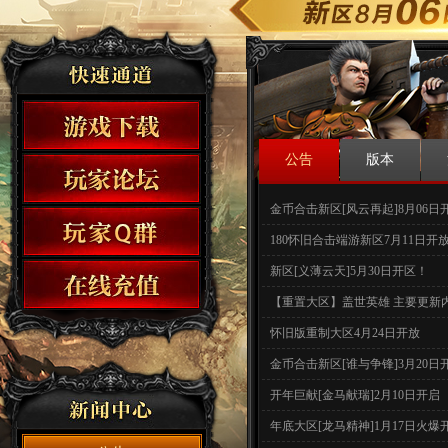
公告
版本
金币合击新区[风云再起]8月06日
180怀旧合击端游新区7月11日开
新区[义薄云天]5月30日开区！
【重置大区】盖世英雄 主要更新
怀旧版重制大区4月24日开放
金币合击新区[谁与争锋]3月20日
开年巨献[金马献瑞]2月10日开启
年底大区[龙马精神]1月17日火爆