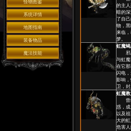
怪物图鉴
的主人
暗的深
系统详情
了自己
物，黑
地图指南
来临，
梦。
装备物品
虹魔蝎
邪恶
魔法技能
与虹魔
在它那
闪电，
影响，
卫，封
虹魔教
曾经
惑，成
以及祖
大的虹
危害人