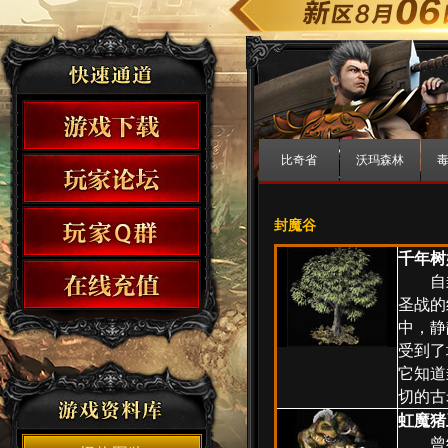
比奇省
沃玛森林
封魔谷
千年树
自封
圣战的
中，静
受到了
它知道
切的古
虹魔猪
曾经